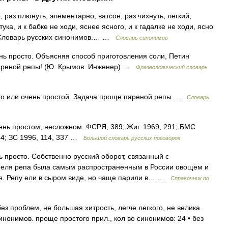
 раз плюнуть, элементарно, ватсон, раз чихнуть, легкий,
ка, и к бабке не ходи, яснее ясного, и к гадалке не ходи, ясно
о Словарь русских синонимов.… …
Словарь синонимов
 просто. Объясняя способ приготовления соли, Петин
 пареной репы! (Ю. Крымов. Инженер) …
Фразеологический словарь
то или очень простой. Задача проще пареной репы …
Словарь
чень простом, несложном. ФСРЯ, 389; Жиг. 1969, 291; БМС
54; ЗС 1996, 114, 337 …
Большой словарь русских поговорок
нь просто. Собственно русский оборот, связанный с
феля репа была самым распространенным в России овощем и
я. Репу ели в сыром виде, но чаще парили в… …
Справочник по
без проблем, не большая хитрость, легче легкого, не велика
инонимов. проще простого прил., кол во синонимов: 24 • без