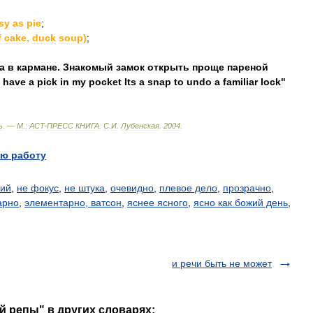
sy
as
pie
;
f
cake
,
duck
soup
)
;
а
в
кармане
.
Знакомый
замок
открыть
проще
пареной
have
a
pick
in
my
pocket
Its
a
snap
to
undo
a
familiar
lock
"
ь
. —
М
.
:
ACT
-
ПРЕСС
КНИГА
.
С
.
И
.
Лубенская
.
2004
.
ю работу
кий
,
не фокус
,
не штука
,
очевидно
,
плевое дело
,
прозрачно
,
арно
,
элементарно, ватсон
,
яснее ясного
,
ясно как божий день
,
и речи быть не может
й репы" в других словарях: