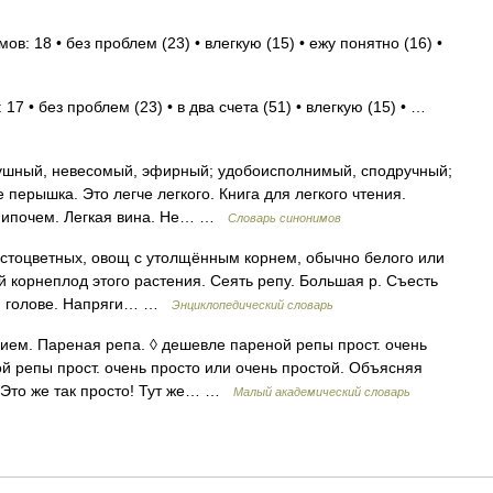
в: 18 • без проблем (23) • влегкую (15) • ежу понятно (16) •
17 • без проблем (23) • в два счета (51) • влегкую (15) • …
ушный, невесомый, эфирный; удобоисполнимый, сподручный;
перышка. Это легче легкого. Книга для легкого чтения.
о нипочем. Легкая вина. Не… …
Словарь синонимов
естоцветных, овощ с утолщённым корнем, обычно белого или
 корнеплод этого растения. Сеять репу. Большая р. Съесть
ей голове. Напряги… …
Энциклопедический словарь
ием. Пареная репа. ◊ дешевле пареной репы прост. очень
 репы прост. очень просто или очень простой. Объясняя
: Это же так просто! Тут же… …
Малый академический словарь