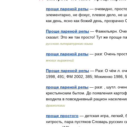
проще пареной репы
— очевидно, просто,
элементарно, не фокус, плевое дело, не шту
как день, ясно как божий день, прозрачн
Проще пареной репы
— Фамильярн. Очень
сказал: Это же так просто! Тут же проще
русского литературного языка
проще пареной репы
— разг. Очень прос
многих выражений
Проще пареной репы
— Разг. О чём л. о
1998, 491; ФМ 2002, 385; Мокиенко 1986, 
проще пареной репы
— разг. , шутл. оче
крестьянским бытом. До появления карто
входила в повседневный рацион населени
фразеологии
проще простого
— детская игра, легкий, 
хитрость, пара пустяков Словарь русских с