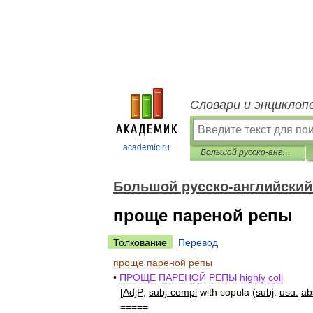
Словари и энциклоп
academic.ru
Большой русско-английский фразеологический словарь
Большой русско-английский
проще пареной репы
Толкование
Перевод
проще
пареной
репы
•
ПРОЩЕ
ПАРЕНОЙ
РЕПЫ
highly
coll
[
AdjP
;
subj
-
compl
with
copula
(
subj
:
usu
.
ab
=====