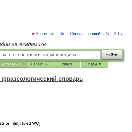
Запомнить сайт
Словарь на свой сайт
RU
едии на Академике
Найти!
Толкования
Переводы
Книги
Игры ⚽
 фразеологический словарь
str
or
infin
);
fixed
WO
]