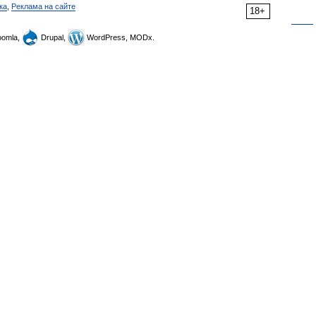
ка
,
Реклама на сайте
18+
omla,
Drupal,
WordPress, MODx.