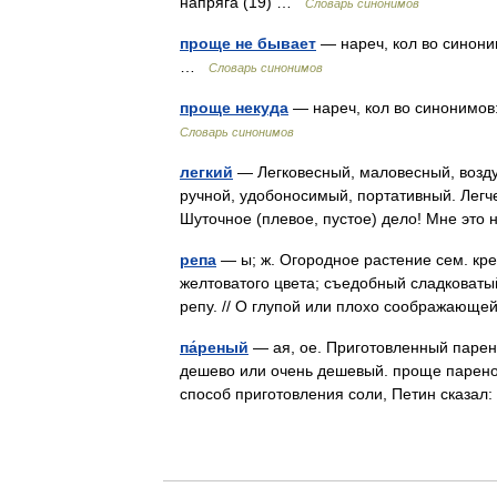
напряга (19) …
Словарь синонимов
проще не бывает
— нареч, кол во синонимо
…
Словарь синонимов
проще некуда
— нареч, кол во синонимов: 
Словарь синонимов
легкий
— Легковесный, маловесный, возд
ручной, удобоносимый, портативный. Легче 
Шуточное (плевое, пустое) дело! Мне эт
репа
— ы; ж. Огородное растение сем. кр
желтоватого цвета; съедобный сладковатый
репу. // О глупой или плохо соображающ
па́реный
— ая, ое. Приготовленный парен
дешево или очень дешевый. проще пареной
способ приготовления соли, Петин сказал