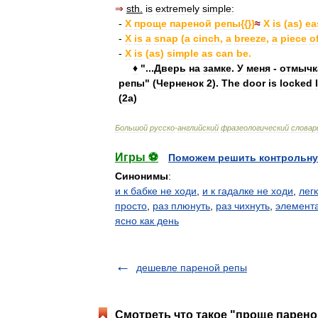
⇒
sth
.
is
extremely
simple:
-
X
проще
пареной
репы
{{}}
≈
X
is
(
as
)
ea
-
X
is
a
snap
(
a
cinch
,
a
breeze
,
a
piece
o
-
X
is
(
as
)
simple
as
can
be
.
♦
"...
Дверь
на
замке
.
У
меня
-
отмычк
репы
" (
Черненок
2
).
The
door
is
locked
I
(
2a
)
Большой
русско
-
английский
фразеологический
словар
Игры ⚽
Поможем решить контрольну
Синонимы
:
и к бабке не ходи
,
и к гадалке не ходи
,
лег
просто
,
раз плюнуть
,
раз чихнуть
,
элемент
ясно как день
дешевле пареной репы
Смотреть что такое "проще парено